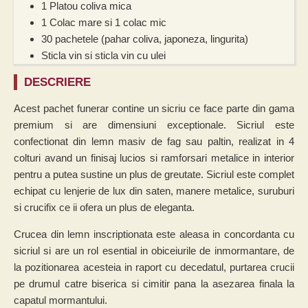
1 Platou coliva mica
1 Colac mare si 1 colac mic
30 pachetele (pahar coliva, japoneza, lingurita)
Sticla vin si sticla vin cu ulei
DESCRIERE
Acest pachet funerar contine un sicriu ce face parte din gama
premium si are dimensiuni exceptionale. Sicriul este
confectionat din lemn masiv de fag sau paltin, realizat in 4
colturi avand un finisaj lucios si ramforsari metalice in interior
pentru a putea sustine un plus de greutate. Sicriul este complet
echipat cu lenjerie de lux din saten, manere metalice, suruburi
si crucifix ce ii ofera un plus de eleganta.
Crucea din lemn inscriptionata este aleasa in concordanta cu
sicriul si are un rol esential in obiceiurile de inmormantare, de
la pozitionarea acesteia in raport cu decedatul, purtarea crucii
pe drumul catre biserica si cimitir pana la asezarea finala la
capatul mormantului.