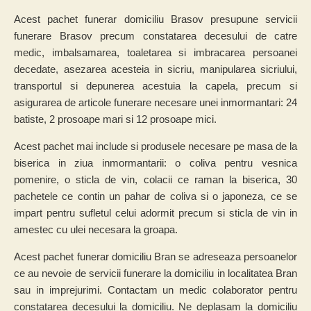
Acest pachet funerar domiciliu Brasov presupune servicii
funerare Brasov precum constatarea decesului de catre
medic, imbalsamarea, toaletarea si imbracarea persoanei
decedate, asezarea acesteia in sicriu, manipularea sicriului,
transportul si depunerea acestuia la capela, precum si
asigurarea de articole funerare necesare unei inmormantari: 24
batiste, 2 prosoape mari si 12 prosoape mici.
Acest pachet mai include si produsele necesare pe masa de la
biserica in ziua inmormantarii: o coliva pentru vesnica
pomenire, o sticla de vin, colacii ce raman la biserica, 30
pachetele ce contin un pahar de coliva si o japoneza, ce se
impart pentru sufletul celui adormit precum si sticla de vin in
amestec cu ulei necesara la groapa.
Acest pachet funerar domiciliu Bran se adreseaza persoanelor
ce au nevoie de servicii funerare la domiciliu in localitatea Bran
sau in imprejurimi. Contactam un medic colaborator pentru
constatarea decesului la domiciliu. Ne deplasam la domiciliu